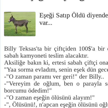
Eşeği Satıp Öldü diyende
var...
Billy Teksas'ta bir çiftçiden 100$'a bir 
sabah kamyoneti teslim alacaktır.
Aksiliğe bakın ki, ertesi sabah çiftçi on
"Yaa sorma evladım, senin eşek dün gec
-"O zaman paramı ver geri!" der Billy..
-"Vereyim de oğlum, ben o parayla se
borcumu ödedim!"
-"O zaman eşeğin ölüsünü alayım!"
-", Ölüsünü!, n'apcan eşeğin ölüsünü oğ