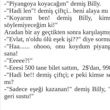
-"Piyangoya koyacağım" demiş Billy.
-"Hadi len"! demiş çiftçi.. beni alaya mı
-"Koyarım ben! demiş Billy, kim
söylemiyeceğim ki!"
Aradan bir ay geçtikten sonra karşılaşmı
-"Evlat, n'oldu ölü eşek işi??" diye sormu
-"Haa...... ohooo, onu koydum piyang
sana!
-"Eeeee?!"
"-Eeesi 500 tane bilet sattım, 2$'dan, 
-"Hadi be!! demiş çiftçi; e peki kimse 
mı?
-"Sadece eşeği kazanan!" demiş Billy,
geri sustu!"