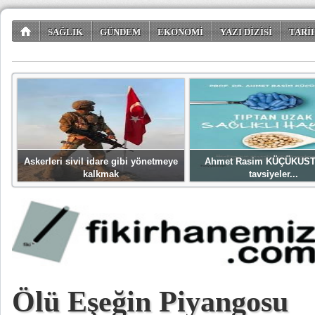
SAĞLIK
GÜNDEM
EKONOMİ
YAZI DİZİSİ
TARİ
TÜKETİCİ KÖŞESİ
EĞLENCE
ŞİİR DÜNYASI
Askerleri sivil idare gibi yönetmeye
Ahmet Rasim KÜÇÜKUST
kalkmak
tavsiyeler...
Ölü Eşeğin Piyangosu