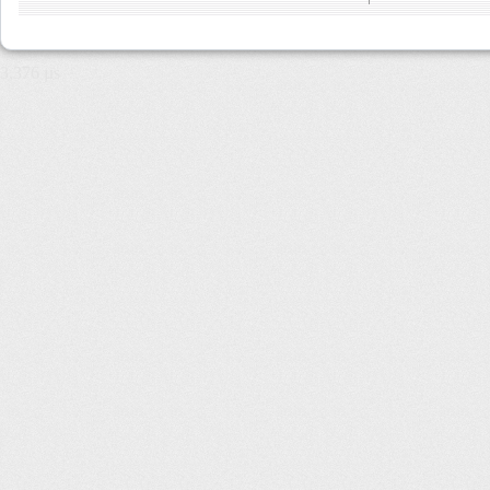
3,376 µs