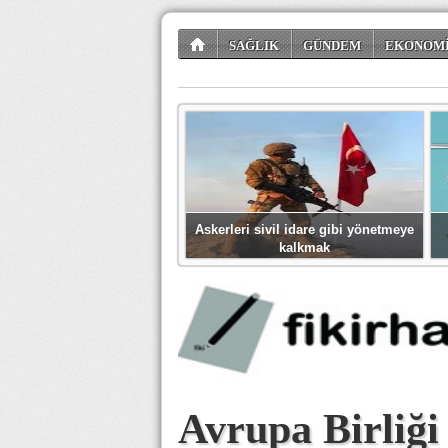
SAĞLIK
GÜNDEM
EKONOM
TÜKETİCİ KÖŞESİ
EĞLENCE
ŞİİR
Askerleri sivil idare gibi yönetmeye
kalkmak
Avrupa Birliği