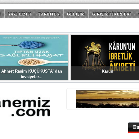
İ
YAZI DİZİSİ
TARİHTEN
GELİŞİM
GİRİŞİM FİKİRLERİ
 DÜNYASI
Ahmet Rasim KÜÇÜKUSTA' dan
Karun
tavsiyeler...
En