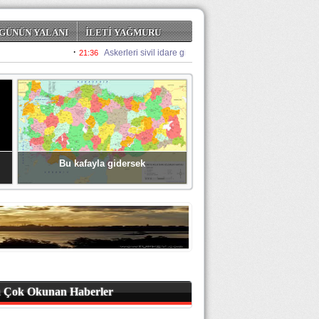
GÜNÜN YALANI
İLETİ YAĞMURU
Bu kafayla gidersek
 Çok Okunan Haberler