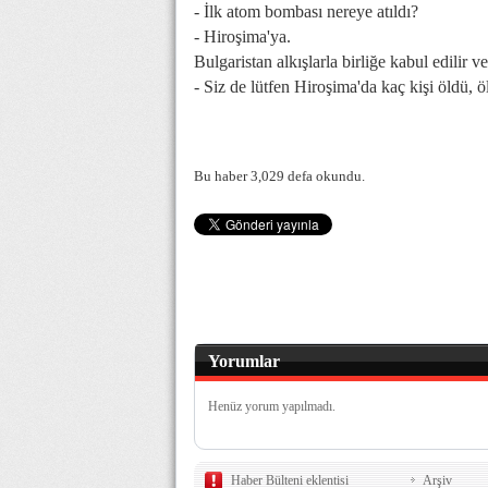
- İlk atom bombası nereye atıldı?
- Hiroşima'ya.
Bulgaristan alkışlarla birliğe kabul edilir 
- Siz de lütfen Hiroşima'da kaç kişi öldü, öl
Bu haber 3,029 defa okundu.
Yorumlar
Henüz yorum yapılmadı.
Haber Bülteni eklentisi
Arşiv