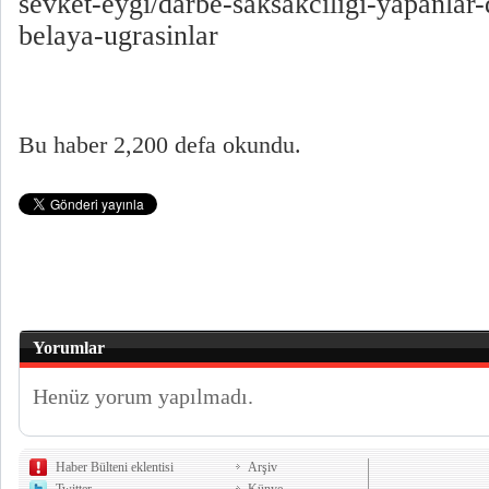
sevket-eygi/darbe-saksakciligi-yapanlar-
belaya-ugrasinlar
Bu haber 2,200 defa okundu.
Yorumlar
Henüz yorum yapılmadı.
Haber Bülteni eklentisi
Arşiv