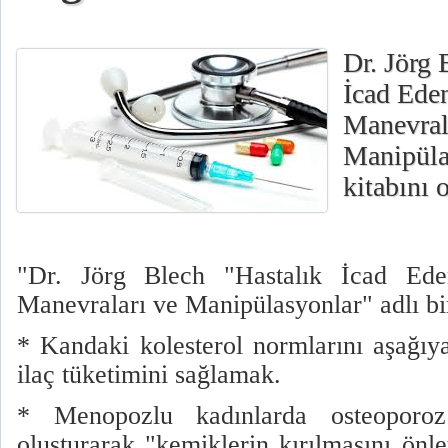
Dr. Jörg 
İcad Eden
Manevral
Manipüla
kitabını
"Dr. Jörg Blech "Hastalık İcad Eden
Manevraları ve Manipülasyonlar" adlı bi
* Kandaki kolesterol normlarını aşağıy
ilaç tüketimini sağlamak.
* Menopozlu kadınlarda osteoporoz
oluşturarak "kemiklerin kırılmasını önley