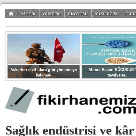
SAĞLIK
GÜNDEM
EKONOMİ
YAZI DİZİSİ
TARİ
TÜKETİCİ KÖŞESİ
EĞLENCE
ŞİİR DÜNYASI
Askerleri sivil idare gibi yönetmeye
Ahmet Rasim KÜÇÜKUST
kalkmak
tavsiyeler...
Sağlık endüstrisi ve kâ