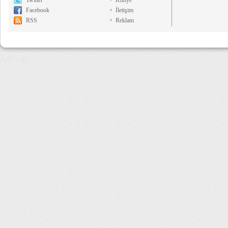
Twitter
Künye
Facebook
İletişim
RSS
Reklam
4,485 µs