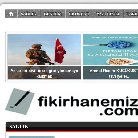
SAĞLIK
GÜNDEM
EKONOMİ
YAZI DİZİSİ
TARİ
TÜKETİCİ KÖŞESİ
EĞLENCE
ŞİİR DÜNYASI
Askerleri sivil idare gibi yönetmeye
Ahmet Rasim KÜÇÜKUST
kalkmak
tavsiyeler...
SAĞLIK