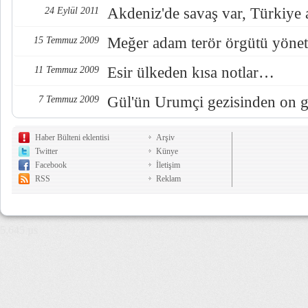
Akdeniz'de savaş var, Türkiye 
24 Eylül 2011
Meğer adam terör örgütü yöne
15 Temmuz 2009
Esir ülkeden kısa notlar…
11 Temmuz 2009
Gül'ün Urumçi gezisinden on g
7 Temmuz 2009
Haber Bülteni eklentisi
Arşiv
Twitter
Künye
Facebook
İletişim
RSS
Reklam
5,645 µs