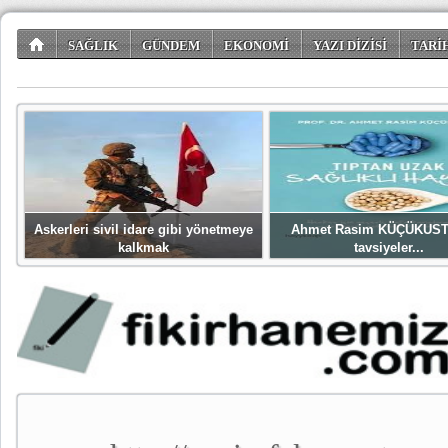
SAĞLIK
GÜNDEM
EKONOMİ
YAZI DİZİSİ
TARİ
TÜKETİCİ KÖŞESİ
EĞLENCE
ŞİİR DÜNYASI
Askerleri sivil idare gibi yönetmeye
Ahmet Rasim KÜÇÜKUST
kalkmak
tavsiyeler...