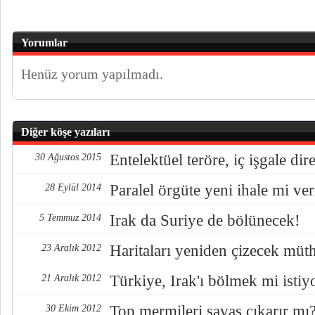
Yorumlar
Henüz yorum yapılmadı.
Diğer köşe yazıları
Entelektüel teröre, iç işgale di
30 Ağustos 2015
Paralel örgüte yeni ihale mi ver
28 Eylül 2014
Irak da Suriye de bölünecek!
5 Temmuz 2014
Haritaları yeniden çizecek müt
23 Aralık 2012
Türkiye, Irak'ı bölmek mi istiy
21 Aralık 2012
Top mermileri savaş çıkarır mı
30 Ekim 2012