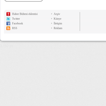
Haber Bülteni eklentisi
Arşiv
Twitter
Künye
Facebook
İletişim
RSS
Reklam
3,192 µs