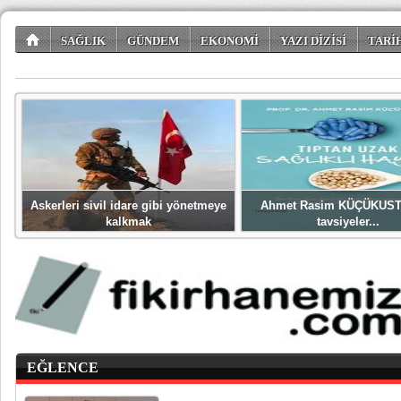
SAĞLIK
GÜNDEM
EKONOMİ
YAZI DİZİSİ
TARİ
TÜKETİCİ KÖŞESİ
EĞLENCE
ŞİİR DÜNYASI
Askerleri sivil idare gibi yönetmeye
Ahmet Rasim KÜÇÜKUST
kalkmak
tavsiyeler...
EĞLENCE