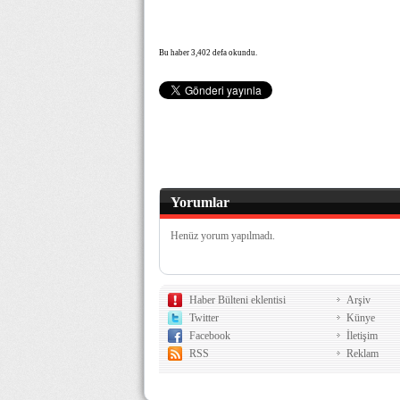
Bu haber 3,402 defa okundu.
Yorumlar
Henüz yorum yapılmadı.
Haber Bülteni eklentisi
Arşiv
Twitter
Künye
Facebook
İletişim
RSS
Reklam