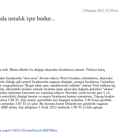
3 Haziran 2012 22:59 tsi
a ustalık işte budur...
na indi. Bütün ülkeler bu düşüşü akaryakıt fiyatlarına yansıttı. Türkiye hariç.
ıt fiyatlarında “ince ayar” devam ediyor. Petrol fiyatları yükselirken, akaryakıt
lerde olduğu gibi petrol fiyatlarında yaşanan düşüşler, pompa fiyatlarına “mümkün
men vazgeçilmeyen “Koşar adım zam, emekleyerek indirim” sistemi Türk halkına hiç
 ellerindeki stokları yüksek fiyatttan satan akaryakıt dağıtım şirketleri “ekstra”
irilen indirimin faturasını ise vatandaş ödüyor. Petrolün varili önceki gün 1 yıl
er petroldeki düşüşü benzin ve mazot fiyatlarına hemen yansıtırten, Tüpraş bırakın
tresi 3.68 TL olan mazot, petroldeki sert düşüşün ardından 3.40 liraya geriledi.
mın ardından 3.85 TL'ye çıktı. Bu duruma kimse Dolarda son günlerde yaşanan
ABD doları, baz aldığımız 1 Ocak 2012 tarihinde 1.90 TL'yi bile aşmıştı.
-zam-yapti-1365213h.htm#ixzz1wlKFSMou