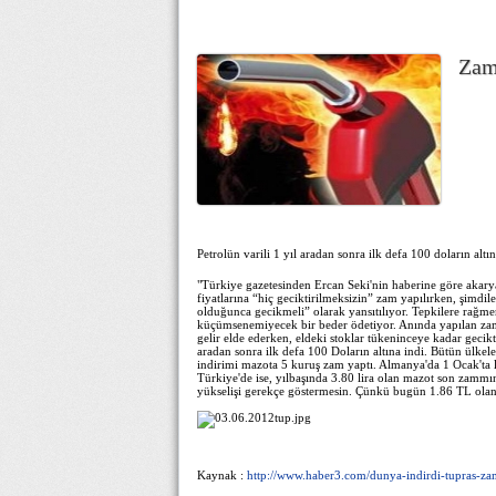
Zamd
Petrolün varili 1 yıl aradan sonra ilk defa 100 doların altı
"Türkiye gazetesinden Ercan Seki'nin haberine göre akaryak
fiyatlarına “hiç geciktirilmeksizin” zam yapılırken, şimdi
olduğunca gecikmeli” olarak yansıtılıyor. Tepkilere rağ
küçümsenemiyecek bir beder ödetiyor. Anında yapılan zamla,
gelir elde ederken, eldeki stoklar tükeninceye kadar gecikt
aradan sonra ilk defa 100 Doların altına indi. Bütün ülkel
indirimi mazota 5 kuruş zam yaptı. Almanya'da 1 Ocak'ta li
Türkiye'de ise, yılbaşında 3.80 lira olan mazot son zam
yükselişi gerekçe göstermesin. Çünkü bugün 1.86 TL olan 
Kaynak :
http://www.haber3.com/dunya-indirdi-tupras