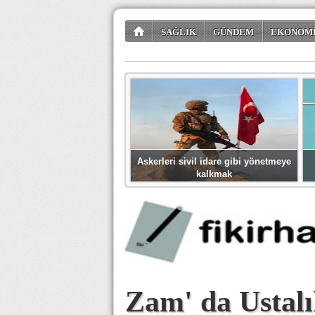
SAĞLIK
GÜNDEM
EKONOM
TÜKETİCİ KÖŞESİ
EĞLENCE
ŞİİR
Askerleri sivil idare gibi yönetmeye
kalkmak
Zam' da Ustal