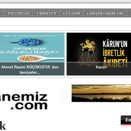
İ
YAZI DİZİSİ
TARİHTEN
GELİŞİM
GİRİŞİM FİKİRLERİ
 DÜNYASI
Ahmet Rasim KÜÇÜKUSTA' dan
Karun
tavsiyeler...
En
ık