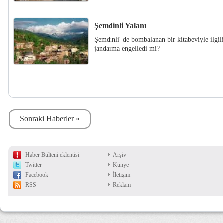
Şemdinli Yalanı
Şemdinli' de bombalanan bir kitabeviyle ilgil
jandarma engelledi mi?
Sonraki Haberler »
Haber Bülteni eklentisi
Arşiv
Twitter
Künye
Facebook
İletişim
RSS
Reklam
6,005 µs