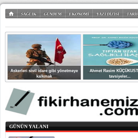
SAĞLIK
GÜNDEM
EKONOMİ
YAZI DİZİSİ
TARİ
TÜKETİCİ KÖŞESİ
EĞLENCE
ŞİİR DÜNYASI
Askerleri sivil idare gibi yönetmeye
Ahmet Rasim KÜÇÜKUST
kalkmak
tavsiyeler...
GÜNÜN YALANI