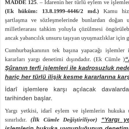
MADDE 125
. – İdarenin her türlü eylem ve işlemler
(Ek hüküm: 13.8.1999-4446/2 md.)
Kamu hizme
şartlaşma ve sözleşmelerinde bunlardan doğan u
milletlerarası tahkim yoluyla çözülmesi öngörülebi
ancak yabancılık unsuru taşıyan uyuşmazlıklar için gi
Cumhurbaşkanının tek başına yapacağı işlemler 
“
kararları yargı denetimi dışındadır. (Ek Cümle )
Şûranın terfi işlemleri ile kadrosuzluk ne
hariç her türlü ilişik kesme kararlarına karş
İdarî işlemlere karşı açılacak davalarda
tarihinden başlar.
Yargı yetkisi, idarî eylem ve işlemlerin hukuka
“Yargı y
sınırlıdır.
(İlk Cümle Değiştiriliyor)
işlemlerin hukuka uygunluğunun denetimi i