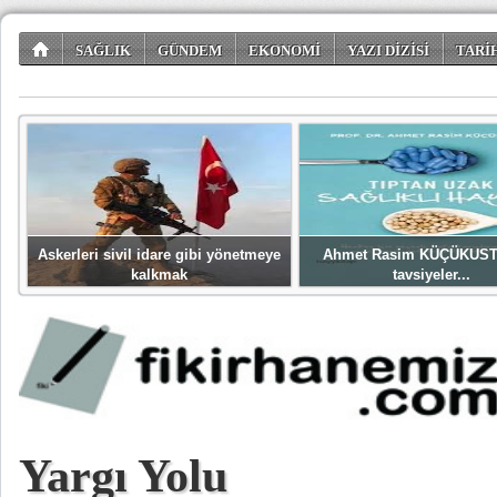
SAĞLIK
GÜNDEM
EKONOMİ
YAZI DİZİSİ
TARİ
TÜKETİCİ KÖŞESİ
EĞLENCE
ŞİİR DÜNYASI
Askerleri sivil idare gibi yönetmeye
Ahmet Rasim KÜÇÜKUST
kalkmak
tavsiyeler...
Yargı Yolu