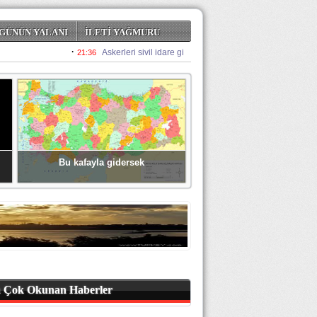
GÜNÜN YALANI
İLETİ YAĞMURU
Bu kafayla gidersek
 Çok Okunan Haberler