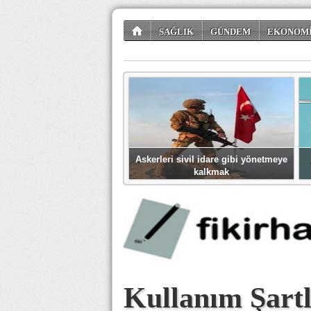
SAĞLIK
GÜNDEM
EKONOM
TÜKETİCİ KÖŞESİ
EĞLENCE
ŞİİR
Askerleri sivil idare gibi yönetmeye
kalkmak
Kullanım Şartl