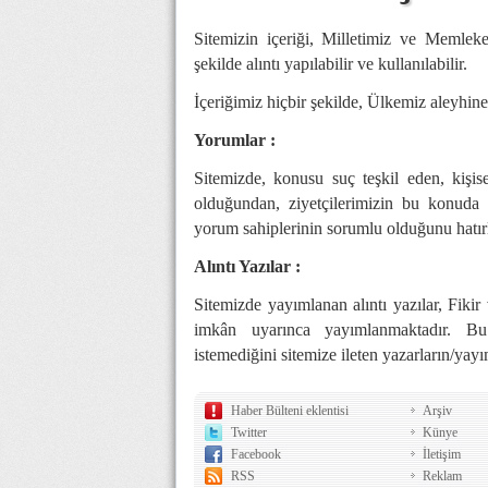
Sitemizin içeriği, Milletimiz ve Memlek
şekilde alıntı yapılabilir ve kullanılabilir.
İçeriğimiz hiçbir şekilde, Ülkemiz aleyhin
Yorumlar :
Sitemizde, konusu suç teşkil eden, kişis
olduğundan, ziyetçilerimizin bu konuda 
yorum sahiplerinin sorumlu olduğunu hatırl
Alıntı Yazılar :
Sitemizde yayımlanan alıntı yazılar, Fik
imkân uyarınca yayımlanmaktadır. Bu 
istemediğini sitemize ileten yazarların/yay
Haber Bülteni eklentisi
Arşiv
Twitter
Künye
Facebook
İletişim
RSS
Reklam