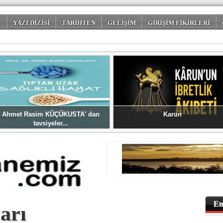
İ
YAZI DİZİSİ
TARİHTEN
GELİŞİM
GİRİŞİM FİKİRLERİ
 DÜNYASI
Ahmet Rasim KÜÇÜKUSTA' dan
Karun
tavsiyeler...
En
arı