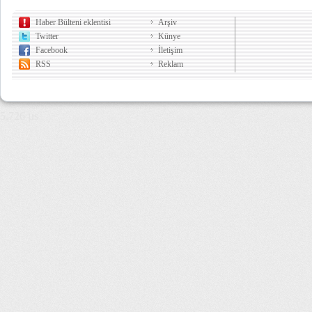
Haber Bülteni eklentisi
Arşiv
Twitter
Künye
Facebook
İletişim
RSS
Reklam
5,726 µs