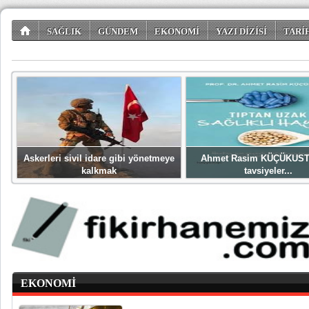
SAĞLIK
GÜNDEM
EKONOMİ
YAZI DİZİSİ
TARİ
TÜKETİCİ KÖŞESİ
EĞLENCE
ŞİİR DÜNYASI
Askerleri sivil idare gibi yönetmeye
Ahmet Rasim KÜÇÜKUST
kalkmak
tavsiyeler...
EKONOMİ