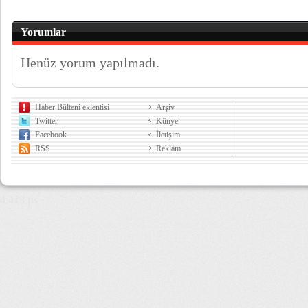
Yorumlar
Henüz yorum yapılmadı.
Haber Bülteni eklentisi
Arşiv
Twitter
Künye
Facebook
İletişim
RSS
Reklam
4,413 µs