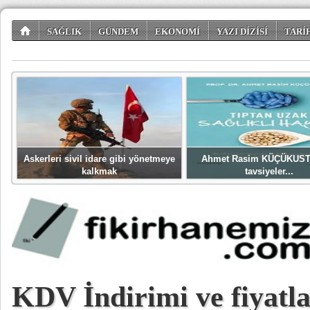
SAĞLIK
GÜNDEM
EKONOMİ
YAZI DİZİSİ
TARİ
TÜKETİCİ KÖŞESİ
EĞLENCE
ŞİİR DÜNYASI
Askerleri sivil idare gibi yönetmeye
Ahmet Rasim KÜÇÜKUST
kalkmak
tavsiyeler...
KDV İndirimi ve fiyatl