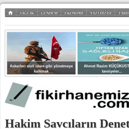
SAĞLIK
GÜNDEM
EKONOMİ
YAZI DİZİSİ
TARİ
TÜKETİCİ KÖŞESİ
EĞLENCE
ŞİİR DÜNYASI
Askerleri sivil idare gibi yönetmeye
Ahmet Rasim KÜÇÜKUST
kalkmak
tavsiyeler...
Hakim Savcıların Dene