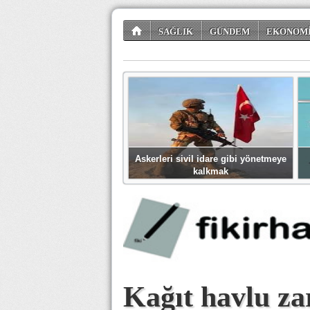
SAĞLIK
GÜNDEM
EKONOM
TÜKETİCİ KÖŞESİ
EĞLENCE
ŞİİR
Askerleri sivil idare gibi yönetmeye
kalkmak
Kağıt havlu za