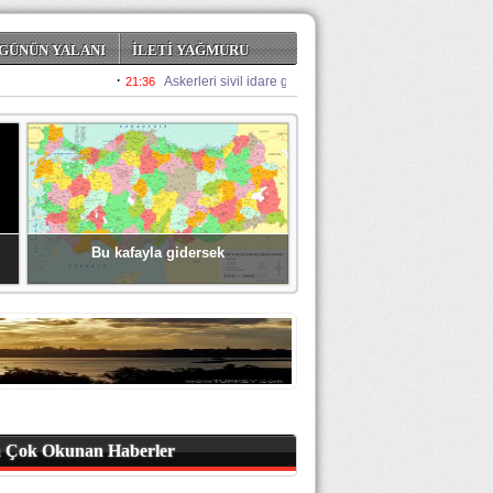
GÜNÜN YALANI
İLETİ YAĞMURU
Bu kafayla gidersek
 Çok Okunan Haberler