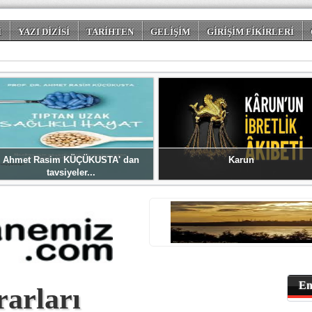
İ
YAZI DİZİSİ
TARİHTEN
GELİŞİM
GİRİŞİM FİKİRLERİ
 DÜNYASI
Ahmet Rasim KÜÇÜKUSTA' dan
Karun
tavsiyeler...
En
rarları