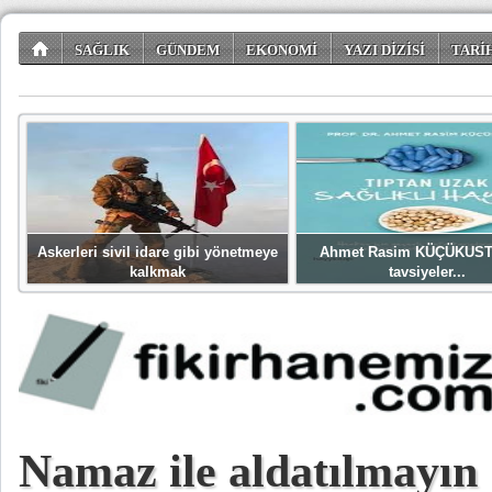
SAĞLIK
GÜNDEM
EKONOMİ
YAZI DİZİSİ
TARİ
TÜKETİCİ KÖŞESİ
EĞLENCE
ŞİİR DÜNYASI
Askerleri sivil idare gibi yönetmeye
Ahmet Rasim KÜÇÜKUST
kalkmak
tavsiyeler...
Namaz ile aldatılmayın