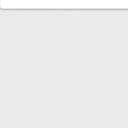
4,982 µs