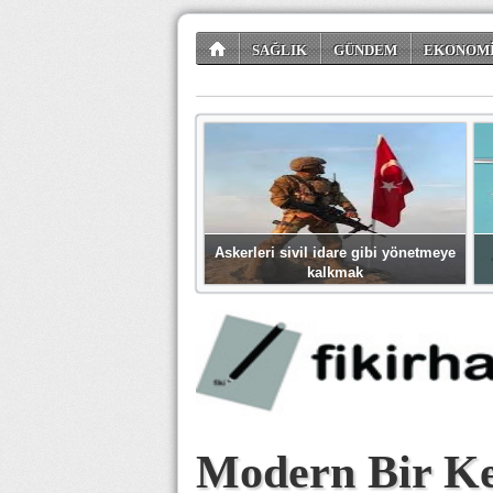
SAĞLIK
GÜNDEM
EKONOM
TÜKETİCİ KÖŞESİ
EĞLENCE
ŞİİR
Askerleri sivil idare gibi yönetmeye
kalkmak
Modern Bir K