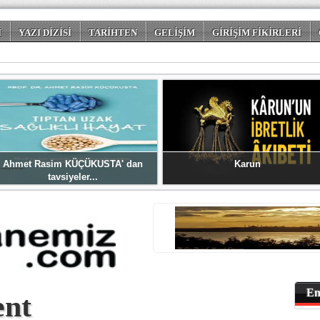
İ
YAZI DİZİSİ
TARİHTEN
GELİŞİM
GİRİŞİM FİKİRLERİ
 DÜNYASI
Ahmet Rasim KÜÇÜKUSTA' dan
Karun
tavsiyeler...
En
ent