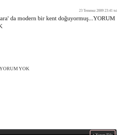
23 Temmuz 2009 23:41 tsi
ara' da modern bir kent doğuyormuş...YORUM
K
uş...YORUM YOK